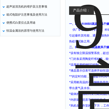
超声波清洗机的维护及注意事项
产品介绍：
箱式电阻炉注意事项及使用方法
便携式白度仪点及用途
一、
BPG-9100BH高温鼓风干燥箱
供厂矿企业、大专院校、科
恒温金属浴的原理与使用方法
引起爆炸其性能，通过电加热
热处理试验之用。
二
、
BPG-9100BH高温鼓风干燥箱
*
设有独立限温报警系统，超过
*
门封条采用陶瓷纤维材质，能
*
温度采用模糊
PID
控制，具有
*
液晶显示仪表可选择开始恒温
*
*的定时功能，恒温提示时间
*
采用耐高温的不锈钢电热管作
带出废气及水份。
*
箱体的保温材料采用耐高温的
*
内胆采用优质不锈钢板构成，
*
风机在工作室的侧下方
，工