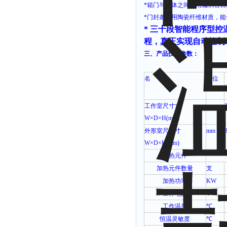
*
箱门与箱体之间采用编织石棉
*
门封条采用陶瓷纤维材质，能
*
三十段智能程序型控
程，真正实现自动控制
三、产品技术参数：
名
称
单位
工作室尺寸寸
mm
W×D×H(mm)
外形室尺寸寸
mm
W×D×H(mm)
加热元件
加热元件数量
支
加热功率
KW
工作电源
V
工作温度
℃
恒温灵敏度
℃