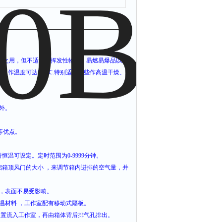
燥之用，但不适用于挥发性物品，易燃易爆品以免
高工作温度可达
500
℃
.
特别适合一些作高温干燥、
外。
等优点。
持恒温可设定。定时范围为
0-9999
分钟。
启箱顶风门的大小
，来调节箱内进排的空气量，并
，表面不易受影响。
温材料
，工作室配有移动式隔板。
装置流入工作室，再由箱体背后排气孔排出。