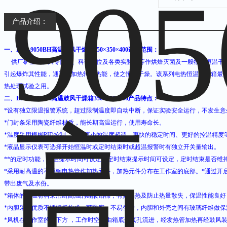
产品介绍：
一、
BPG-9050BH高温鼓风干燥箱350×350×400
适用范围：
供厂矿企业、大专院校、科研单位及各类实验室等作烘焙灭菌及一般物品恒温干
引起爆炸其性能，通过电加热转变热能，
使之恒温干燥。该系列电热恒温干燥箱最
热处理试验之用。
二
、
BPG-9050BH高温鼓风干燥箱350×350×400
产品特点：
*
设有独立限温报警系统，超过限制温度即自动中断，保证实验安全运行，不发生意
*
门封条采用陶瓷纤维材质，能长期高温运行，使用寿命长。
*
温度采用模糊
PID
控制，具有更小的温度超调、更快的稳定时间、更好的控温精度
*
液晶显示仪表可选择开始恒温时或定时结束时或超温报警时有独立开关量输出。
*
*的定时功能，恒温提示时间可设定，定时结束提示时间可设定，定时结束是否维
*
采用耐高温的不锈钢电热管作加热元件，加热元件分布在工作室的底部。
*
通过开
带出废气及水份。
*
箱体的保温材料采用耐高温的硅酸铝棉，有效隔热及防止热量散失，保温性能良好
*
内胆采用优质不锈钢板构成，可防腐、不易生锈，内胆和外壳之间有玻璃纤维做保
*
风机在工作室的侧下方
，工作时空气由箱底进气孔流进，经发热管加热再经鼓风