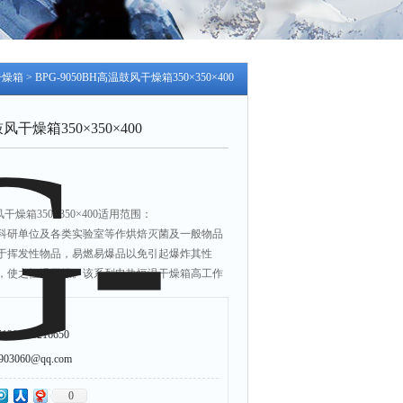
干燥箱
> BPG-9050BH高温鼓风干燥箱350×350×400
鼓风干燥箱350×350×400
风干燥箱350×350×400适用范围：
科研单位及各类实验室等作烘焙灭菌及一般物品
于挥发性物品，易燃易爆品以免引起爆炸其性
，使之恒温干燥。该系列电热恒温干燥箱高工作
合一些作高温干燥、热处理试验之用。
203/63216650
3060@qq.com
0