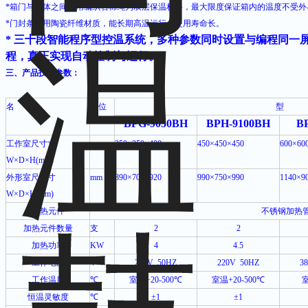
*
箱门与箱体之间采用编织石棉绳为双层保温材料，最大限度保证箱内的温度不受外
*
门封条采用陶瓷纤维材质，能长期高温运行，使用寿命长。
*
三十段智能程序型控温系统，多种参数同时设置与编程同一
程，真正实现自动控制与运行。
三、产品技术参数：
名
称
单位
型
BPG-9050BH
BPH-9100BH
B
工作室尺寸寸
mm
350
×
350
×
400
450
×
450
×
450
600
×
60
W×D×H(mm)
外形室尺寸寸
mm
890
×
700
×
920
990
×
750
×
990
1140
×
9
W×D×H(mm)
加热元件
不锈钢加热
加热元件数量
支
2
2
加热功率
KW
4
4.5
工作电源
V
220V
50HZ
220V
50HZ
38
工作温度
℃
室温
+20-500
℃
室温
+20-500
℃
恒温灵敏度
℃
±1
±1