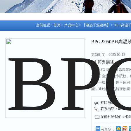
当前位置：
首页
>
产品中心
>
【电热干燥箱类】
>
XCT高温
BPG-9050BH高温
更新时间：2025-02-12
简要描述：
一、BPG-9050BH高温鼓
供厂矿企业、大专院校、
恒温干燥之用，但不适用
能，通过电加热转变热能
温度可达500℃.特别适
打印当前页
联系电话：021-53751
发邮件给我们：45790
分享到：