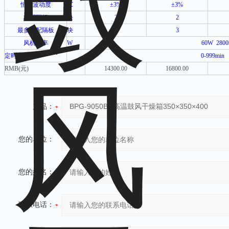
恒温波动度
℃
±3%
±3%
标配隔板
块
2
2
最多可配隔板
块
2
3
风机功率
W
60W
2800
定时范围
0-999min
RMB(
元
)
14300.00
16800.00
产品：
您的单位：
您的姓名：
联系电话：