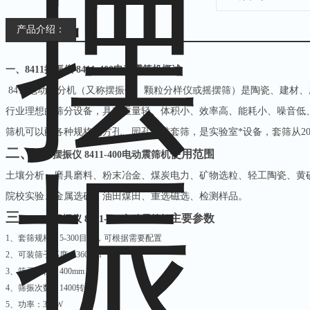
产品介绍：
一、
8411摆振仪 8411-400电动震筛机
概述
8411电动筛分机（又称摆振仪、颗粒分样仪或摇摆筛）是陶瓷、建材
行业理想的筛分设备，具有重量轻、体积小、效率高、能耗小、噪音低、
筛机可以配各种规格的方孔、园孔标准套筛，是实验室*设备，套筛从20-
二、
使用范围
8411摆振仪 8411-400电动震筛机
土壤分析、磨具磨料、粉末冶金、煤炭电力、矿物选粒、轻工陶瓷、黄
院校实验、金属选矿、油田煤田、重选磁选、检测样品。
三、
主要参数
8411摆振仪 8411-500电动震筛机
1、套筛规格：5-300目等，可根据需要配置
2、可装筛子高度：360mm
3、筛子直径：400mm
4、筛振次数：1400转/分
5、功率：380W