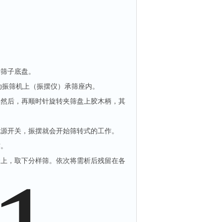
个筛子底盘。
动振筛机上（振摆仪）承筛座内。
，然后，再顺时针旋转夹筛盘上胶木柄，其
电源开关，振摆就会开始筛转式的工作。
作。
套上，取下分样筛。依次将需析后残留在各