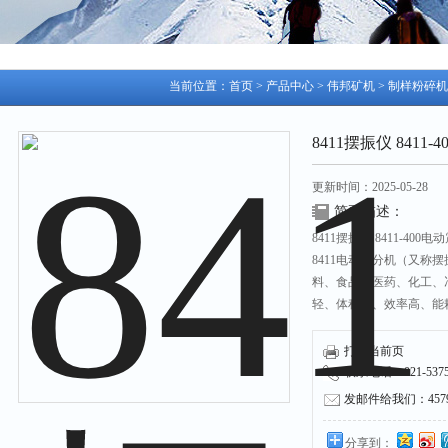
当前位置：
首页
>
产品中心
>
伟邦矿机
>
制样粉碎机
8411摆振仪 8411
更新时间：2025-05-28
简要描述：
8411摆振仪 8411-400
8411电动筛分机（又称
料、食品、医药、化工、
轻、体积小、效率高、能
8411电动振筛机可以配
套筛从20-200目任选。
打印当前页
联系电话：021-53751
发邮件给我们：45790
分享到：