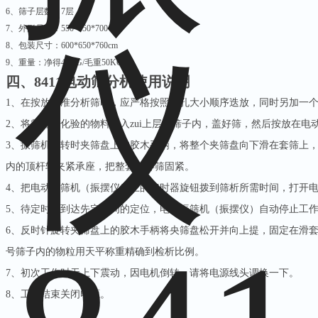
6、筛子层数：7层
7、外形尺寸：550*550*700
8、包装尺寸：600*650*760cm
9、重量：净得45KG/毛重50KG
四、
8411
电动筛分机使用说明
1、在按放标准分析筛时，应严格按照筛孔大小顺序迭放，同时另加一
2、将需筛分化验的物料倒入zui上层的筛子内，盖好筛，然后按放在电
3、振筛机反转时夹筛盘上的胶木手柄，将整个夹筛盘向下滑在套筛上
内的顶杆轴夹紧承座，把整套分样筛固紧。
4、把电动振筛机（振摆仪）上的定时器旋钮拨到筛析所需时间，打开
5、待定时器到达先定时间的定位，电动振筛机（振摆仪）自动停止工
6、反时针旋转夹筛盘上的胶木手柄将央筛盘松开并向上提，固定在滑
号筛子内的物粒用天平称重精确到检析比例。
7、初次工作时无上下震动，因电机倒转，请将电源线头调换一下。
8、工作结束关闭电源。