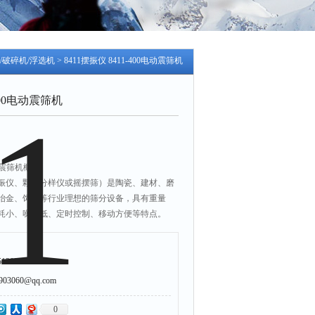
/破碎机/浮选机
> 8411摆振仪 8411-400电动震筛机
-400电动震筛机
电动震筛机概述
摆振仪、颗粒分样仪或摇摆筛）是陶瓷、建材、磨
冶金、饲料等行业理想的筛分设备，具有重量
耗小、噪音低、定时控制、移动方便等特点。
各种规格的方孔、园孔标准套筛，是实验室*设备，
203/63216650
3060@qq.com
0