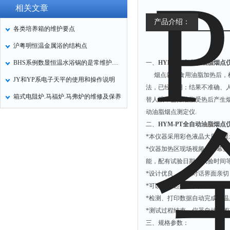
相关文章
产品介绍：
各类培养箱的维护要点
沪粤明恒温金属浴的结构点
BHS系例数显恒温水浴锅的是常维护保养
一、
HYM-PT
全自动油脂烟点
烟点就是食用油脂加热后，
JY和YP系电子天平的使用和操作说明
法，已经证明：结果不准确、
箱式电阻炉.马福炉.马弗炉的维修及保养
替人眼，监控油脂受热后产生
动油脂烟点测定仪
.
二、
HYM-PT
全自动油脂烟点
*
本仪器采用彩色液晶大屏幕显
*
仪器加热区现场视频，屏幕显
能，配有试验日期、试验时间
*
设计优良，人机对话界面亲切
*
可以复查起烟的视频，确定烟
*
检测、打印数据自动完成，温
*
测试过程结束，仪器自动关闭
三、规格参数：