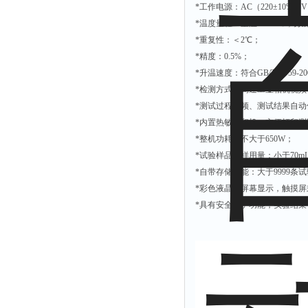
*
工作电源：
AC
（
220
±
10%
）
V
*
温度量程：室温～
300
℃；分
*
重复性：＜
2
℃；
*
精度：
0.5%
；
*
升温速度：符合
GB/T20759-20
*
检测方式：高速工业相机视频
*
测试过程视频、测试结果自动
*
内置热敏打印机，方便打印测
*
整机功耗：不大于
650W
；
*
试验样品油样用量：小于
70m
*
自带存储功能：大于
9999
条试
*
彩色液晶大屏幕显示，触摸屏
*
具有安全防护功能，实验结束