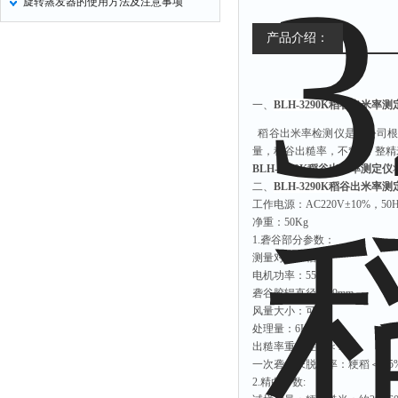
旋转蒸发器的使用方法及注意事项
产品介绍：
一、
BLH-3290K稻谷出米率测
稻谷出米率检测仪是本公司根
量，稻谷出糙率，不*率，整
BLH-3290K稻谷出米率测定仪
二、
BLH-3290K稻谷出米率测
工作电源：AC220V±10%，50H
净重：50Kg
1.砻谷部分参数：
测量对象：稻谷
电机功率：550W
砻谷胶辊直径：99mm
风量大小：可调
处理量：6Kg/h
出糙率重复性：＜1%
一次砻谷未脱壳率：粳稻＜0.5%
2.精白参数: