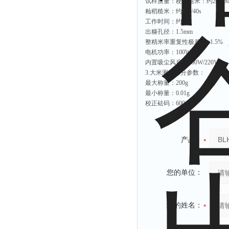
试样质量：粳稻糙米：约20g/60
籼稻糙米：约20g/40s
工作时间：约30s
出糠孔径：1.5mm
整精米率重复性极差：≤1.5%
电机功率：100W/24V
内置吸尘风扇：400W/220V
3.大米测定部分参数：
最大称量：200g
最小称量：0.01g
校正砝码：600g
产品：
您的单位：
您的姓名：