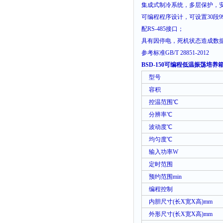
集成式制冷系统，多层保护，
可编程程序设计，可设置
30
段
9
配
RS-485
接口；
具有因停电，死机状态造成数
参考标准
GB/T 28851-2012
BSD-150可编程低温振荡培养箱
型号
容积
控温范围℃
分辨率℃
波动度℃
均匀度℃
输入功率
W
定时范围
预约范围
min
编程控制
内胆尺寸
(
长
X
宽
X
高
)mm
外形尺寸
(
长
X
宽
X
高
)mm