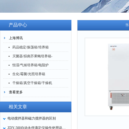
产品中心
当
上海博讯
药品稳定/振荡箱/培养箱
灭菌器/拟南芥果蝇培养箱-
恒湿/气候培养箱/电阻炉
生化/霉菌/光照培养箱
干燥箱/真空干燥箱/干燥机
查看更多
相关文章
电动搅拌器和磁力搅拌器的区别
ZDY-500自动永停滴定仪操作使用说明书