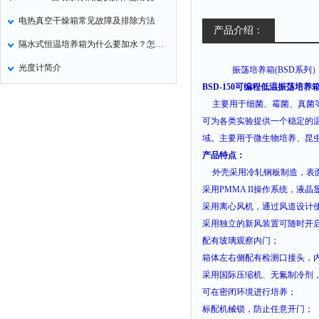
电热真空干燥箱常见故障及排除方法
产品介绍：
隔水式恒温培养箱为什么要加水？怎么加水？
光度计简介
振荡培养箱
(BSD
系列
BSD-150可编程低温振荡培养箱
主要用于细菌、霉菌、真菌
可为各类实验提供一个稳定的
域。主要用于微生物培养、昆
产品特点：
外壳采用冷轧钢板制造，表
采用
PMMA II
操作系统，液晶
采用离心风机，通过风道设计
采用独立的新风装置可随时开
配有玻璃观察内门；
箱体左右侧配有检测口接头，
采用国际压缩机、无氟制冷剂
可在密闭环境进行培养；
标配机械锁，防止任意开门；