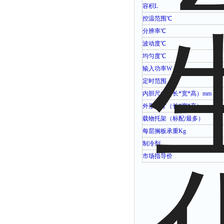
容积
L
控温范围
℃
分辨率
℃
波动度
℃
均匀度
℃
输入功率
W
定时范围
内胆尺寸（长
*
宽
*
高）
mm
外形尺寸（长
*
宽
*
高）
mm
载物托架（标配
/
最多）
每层搁板承重
Kg
制冷剂
市场指导价