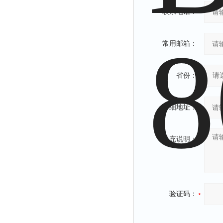
联系电话：
常用邮箱：
省份：
详细地址：
补充说明：
验证码：