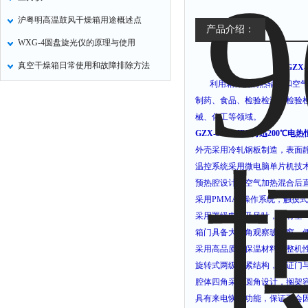
沪粤明高温鼓风干燥箱用途概述点
产品介绍：
WXG-4圆盘旋光仪的原理与使用
真空干燥箱日常使用和故障排除方法
GZX
利用箱体内的热辐射和空
制药、食品、检验检测、检验
械、化工等领域。
GZX-9030MBE博迅200℃
外壳采用冷轧钢板制造，表面
温控系统采用微电脑单片机技
预热腔设计，空气加热混合后
采用
PMMA I
操作系统，触摸式
采用罩级电机及风叶，具有空
箱门具备大视角观察玻璃窗，
采用高品质的保温材料使整机
旋转式两级锁紧结构，保证门
腔体四角采用圆角设计，搁架
具有来电恢复功能，保证不会