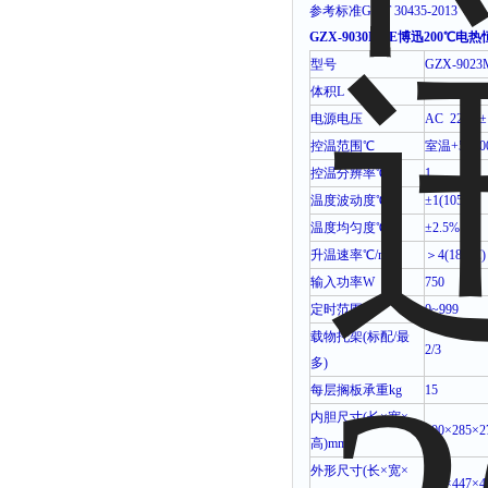
参考标准
GB/T 30435-2013
GZX-9030MBE博迅200℃
型号
GZX-9023
体积
L
20
电源电压
AC 220V±
控温范围℃
室温
+5~20
控温分辨率℃
1
温度波动度℃
±1(105
℃
)
温度均匀度℃
±2.5%
升温速率℃
/min
＞
4(180
℃
)
输入功率
W
750
定时范围
h
0~999
载物托架
(
标配
/
最
2/3
多
)
每层搁板承重
kg
15
内胆尺寸
(
长
×
宽
×
300×285×2
高
)mm
外形尺寸
(
长
×
宽
×
568×447×4