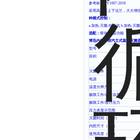
参考标准
YY1007-2018
采用高强度上下法兰，大大增
种模式控制：
a.
加热
-
灭菌
-
快排汽
b.
加热
-
灭菌
选配：
熔化
-
保温功能（熔化温
博迅内循环排汽立式蒸汽灭菌器Y
型号
容积
灭菌功率
电源
温度分辨力
极限工作
/
设计温度
极限工作
/
设计压力
压力表显示范围
灭菌时间（分钟）
内腔尺寸（
mm
）
使用高度（
mm
）