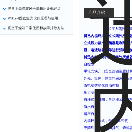
沪粤明高温鼓风干燥箱用途概述点
产品介绍：
WXG-4圆盘旋光仪的原理与使用
真空干燥箱日常使用和故障排除方法
立式压力蒸汽灭
博迅内循环排汽立式蒸汽灭菌器Y
立式压力蒸汽灭菌器是利用压
皿、溶液培养基等进行消毒灭
博迅内循环排汽立式蒸汽灭菌器Y
自控型
手轮式快开门安全连锁装置结
外壳、筒体、网篮均采用
SUS3
微电脑智能化自动控制
压力安全联锁装置，超温自动
自涨式密封圈，自动排放冷空
断水自控
超压自泄
内循环排汽式，带
3
升集气瓶
灭菌终了可设自动排气、蜂鸣