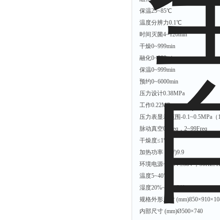
保温
25~85℃
温度分辨力
0.1℃
时间
灭菌
4~120min
干燥
0~999min
融化
0~999min
保温
0~999min
预约
0~6000min
压力
设计
0.38MPa
工作
0.22MPa
压力表显示范围
-0.1~0.5MPa
脉动真空
0 Freq，2~99Freq
干燥度
≤1%
加热功率 (kW)
9.9
环境
电源
~380V±38V，50Hz±1
温度
5~40℃
湿度
20%~80%RH
规格
外形尺寸 (mm)
850×910×10
内部尺寸 (mm)
Ø500×740