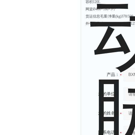
容积
120L
网篮
Ø460×180×3个
货运信息
毛重/净重(kg)
370/320
外包装尺寸（mm)
1030×970×12
产品：
您的单位：
您的姓名：
联系电话：