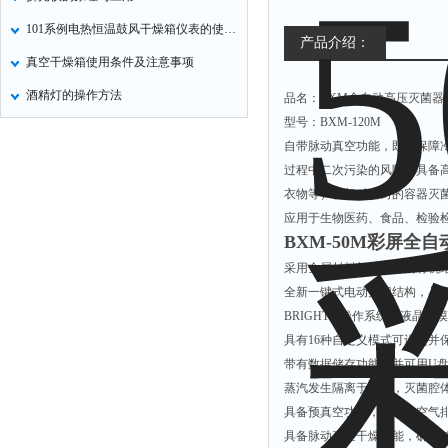
101系例电热恒温鼓风干燥箱仪表的使用方法
产品介绍：
真空干燥箱使用条件及注意事项
酒精灯的操作方法
品名：BXM全自动高压灭菌器
型号：BXM-120M
自带脉动真空功能，既可保障
过程中二次污染的风险；具备
衣物等）、相对密封的容器灭
应用于生物医药、食品、检验
BXM-50M彩屏全
采用金属材料与塑料件的有机
全新一键式电动开门结构，具
BRIGHT II操作系统，液
具有16种自定义模式可设定
带有数据储存功能，并可用U
蒸汽发生隔离于腔体，灭菌腔
具备预真空功能，保证冷空气
具备脉动真空干燥功能，确保