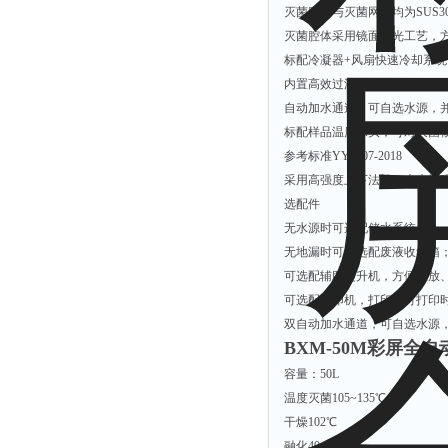
灭菌腔体与灭菌网篮均为SUS
灭菌腔体采用镜面抛光工艺，
标配冷凝器+风扇快速冷却系
内置高效过滤系统，能有效避
自动加水通道，可自选水源，
标配样品温度探头，可对灭菌
参考标准YY1007-2018
采用高强度上下法兰，大大增
选配件
无水源时可选配储水系统；
无地漏时可以选配废液收集箱
可选配辅助提升机，方便置放
可选配打印机，打印机可打印时
双自动加水通道，可自选水源
BXM-50M彩屏全
容量：50L
温度
灭菌
105~135℃
干燥
102℃
融化
40~100℃