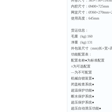
外形尺寸：585×750×1165
内腔尺寸：Ø400×725mm
网篮尺寸：Ø360×270mm×
使用高度：645mm
货运信息：
毛重（kg):160
净重（kg):131
外包装尺寸（mm)长×宽×高：9
功能配置表：
配置名称
●为标准配置
○为可选配置
—为不可配置
机械自锁装置
●
闭盖检查系统
●
超温保护功能
●
断水保护系统
●
超压保护系统
●
超压自动泄压功能
●