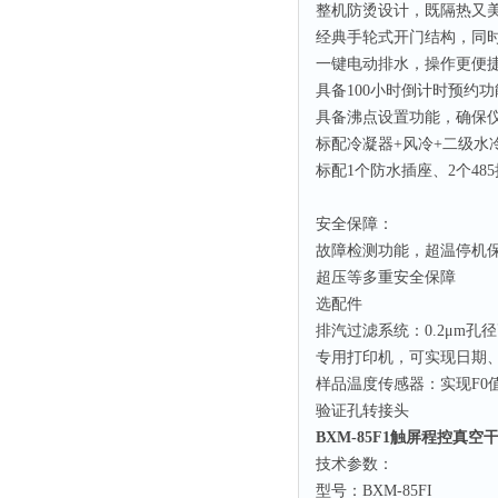
整机防烫设计，既隔热又
经典手轮式开门结构，同
一键电动排水，操作更便
具备100小时倒计时预约功
具备沸点设置功能，确保
标配冷凝器+风冷+二级水
标配1个防水插座、2个485
安全保障：
故障检测功能，超温停机
超压等多重安全保障
选配件
排汽过滤系统：0.2μm孔
专用打印机，可实现日期
样品温度传感器：实现F0
验证孔转接头
BXM-85F1触屏程控真
技术参数：
型号：BXM-85FI