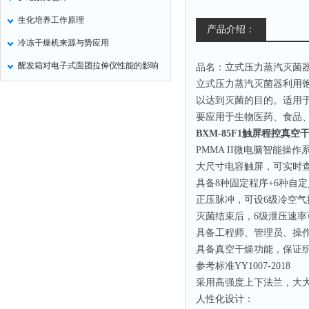
生化培养工作原理
产品介绍：
冷冻干燥机来源与势应用
醒发箱对电子式面团拉伸仪性能的影响
品名：立式压力蒸汽灭菌
立式压力蒸汽灭菌器利用
以达到灭菌的目的。适用
要应用于生物医药、食品
BXM-85F1触屏程控真
PMMA II微电脑智能操作
大尺寸电容触屏，可实时
具备8种固定程序+6种自
正压脉冲，可设6级冷空
灭菌结束后，6级泄压速率
具备工程师、管理员、操
具备真空干燥功能，保证
参考标准YY1007-2018
采用高强度上下法兰，大
人性化设计：