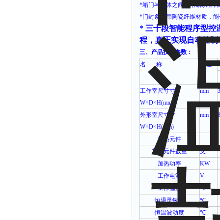
*
箱门与箱体之间采用编织石棉
*
门封条采用陶瓷纤维材质，能
*
三十段智能程序型控
程，真正实现自动控制
三、产品技术参数：
名
称
单位
工作室尺寸寸
mm
W×D×H(mm)
外形室尺寸寸
mm
W×D×H(mm)
加热元件
加热元件数量
支
加热功率
KW
工作电源
V
工作温度
℃
恒温灵敏度
℃
恒温波动度
℃