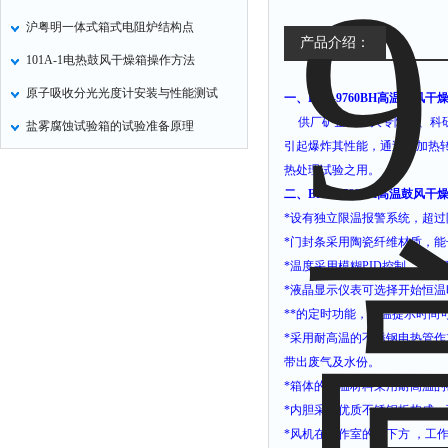
沪粤明一体式箱式电阻炉结构点
产品介绍：
101A-1电热鼓风干燥箱操作方法
原子吸收分光光度计安装与性能测试
一、
BPG-9760BH高温鼓风干燥箱1
供厂矿企业、大专院校、科
盐雾腐蚀试验箱的试验准备原理
引起爆炸其性能，通过电加热
热处理试验之用。
二
、
BPG-9760BH高温鼓风干燥箱1
*
设有独立限温报警系统，超过
*
门封条采用陶瓷纤维材质，能
*
温度采用模糊
PID
控制，具有
*
液晶显示仪表可选择开始恒温
*
*的定时功能，恒温提示时间
*
采用耐高温的不锈钢电热管作
带出废气及水份。
*
箱体的保温材料采用耐高温的
*
内胆采用优质不锈钢板构成，
*
风机在工作室的侧下方
，工