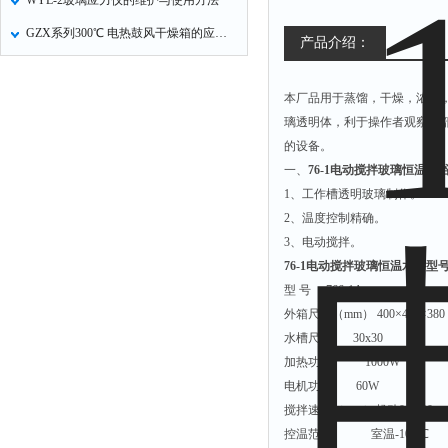
WYL-2玻璃应力仪的维护与使用方法
GZX系列300℃ 电热鼓风干燥箱的应用和特点
产品介绍：
本厂品用于蒸馏，干燥，浓缩，
璃透明体，利于操作者观察内
的设备。
一、
76-1
电动搅拌玻璃恒温水
1
、工作槽透明玻璃制作。
2
、温度控制精确。
3
、电动搅拌。
76-1
电动搅拌玻璃恒温水浴型
型
号
766-1A
外箱尺寸（
mm
）
400
×
400
×
380
水槽尺寸
30x30
加热功率
1000W
电机功率
60W
搅拌速度（
rpm
）起动
0-3000
控温范围
室温
-100
℃