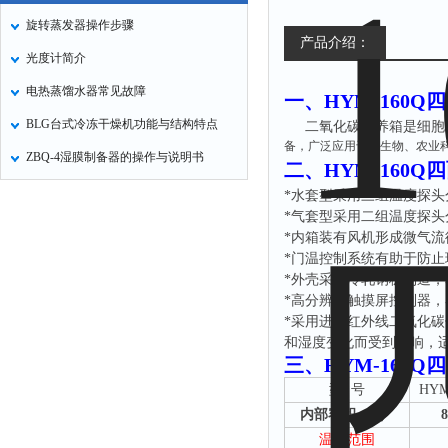
旋转蒸发器操作步骤
产品介绍：
光度计简介
电热蒸馏水器常见故障
一、
HYM-160
BLG台式冷冻干燥机功能与结构特点
二氧化碳培养箱是细胞
备，广泛应用于微生物、农业
ZBQ-4湿膜制备器的操作与说明书
二、
HYM-160
*水套型采用三组温度探
*气套型采用二组温度探
*内箱装有风机形成微气流
*门温控制系统有助于防
*外壳采用冷轧钢板制造，
*高分辨率触摸屏控制器
*采用进口红外线二氧化
和湿度变化而受到影响，
三
、
HYM-160
型
号
HYM
内部容积（
L）
温度范围