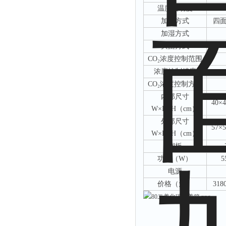
温度波动度
加温方式
四
加湿方式
灭菌方式
CO
₂
浓度控制范围
浓度控制精度
CO
₂
浓度控制方式
内部尺寸
40×
W×D×H（cm）
外部尺寸
57×
W×D×H（cm）
搁板
功率（
W）
5
电源
价格（元）
318