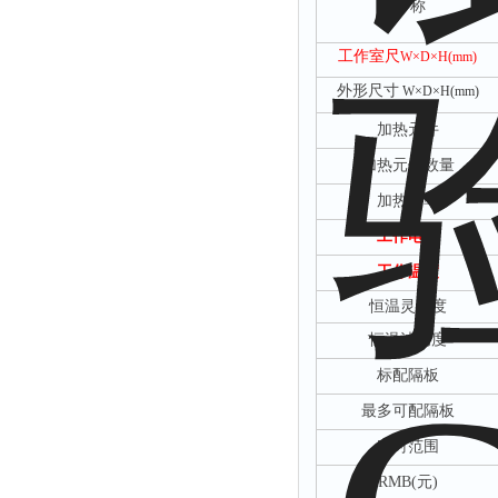
名
称
工作室尺
W×D×H(mm)
外形尺寸
W×D×H(mm)
加热元件
加热元件数量
加热功率
工作电源
工作温度
恒温灵敏度
恒温波动度
标配隔板
最多可配隔板
定时范围
RMB(元)