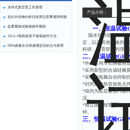
水环式真空泵工作原理
产品介绍：
近红外谷物分析仪使用注意事项和性能
盐雾腐蚀试验箱操作规程
一、
恒温试验GH
隔水培养箱是高精度
101A-1电热鼓风干燥箱操作方法
定，以及其他用途的恒
DHS卤素水分快速测定仪的点与原理
科研、教育部门的理想
二、
恒温试验GHP-
*外壳采用冷轧钢板制
*采用新型的合成硅橡
*采用微电脑自动抑制
*封闭式电热管加热元
*箱内为双层复合门设
况。
*独立限温报警系统，超
钟。
三、
恒温试验GHP-