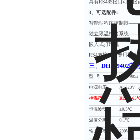
具有
RS485接口可
3、可选配件:
智能型程序控制器
——
独立限温报警系统
——
嵌入式打印机
————
RS485接口和专用软
三、
DHP-9402
型
号
DHP-9052
电源电压
AC220V 
控温范围
RT+5~65
恒温波动度
±0.5℃
温度分辨率
0.1℃
输入功率
200W