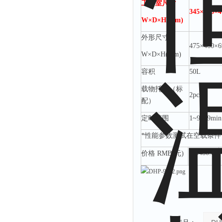
工作室尺寸
345×355×4
W×D×H(mm)
外形尺寸
475×460×6
W×D×H(mm)
容积
50L
载物托架（标
2pcs
配）
定时范围
1~9999min
*性能参数测试在空载条件
3480.00
价格
RMB(元)