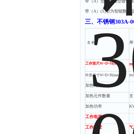
带（
A）型为普通型镀锌
带（
A）(S)型为智能数显
三、
不锈钢303A-0
单
名
称
工作室尺
W×D×H(mm)
m
m
外形尺寸
W×D×H(mm)
加热元件
加热元件数量
支
加热功率
K
工作电源
工作温度
℃