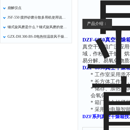
崩解仪点
JSF-550 搅拌砂磨分散多用机使用说明书
产品介绍：
锤式旋风磨是什么？锤式旋风磨的使用方法
GZX-DH.300-BS-II电热恒温鼓风干燥使用及注意事项
DZF-6050真空干
真空干燥箱广泛应用
域，作粉末干燥、烘
易分解、易氧化物质
DZF-6050真空干
*
工作室采用质
*
长方体工作室
*
储存
、
加热
、
会氧化。
*
箱门闭合松紧
*
采用微电脑智
DZF
系列真空干燥箱技