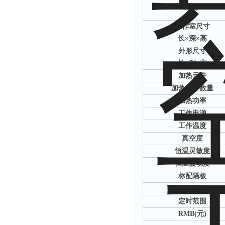
名称
工作室尺寸
长×
深
×
高
外形尺寸
长×
深
×
高
加热元件
加热元件数量
加热功率
工作电源
工作温度
真空度
恒温灵敏度
恒温波动度
标配隔板
多可配隔板
定时范围
RMB(
元
)