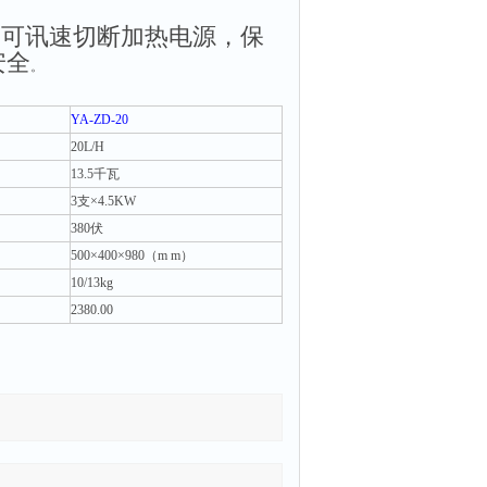
，可讯速切断加热电源，保
安全
。
YA-ZD-20
20L/H
13.5
千瓦
3
支×4.5KW
380
伏
500
×400×980（m m）
10/13kg
2380.00