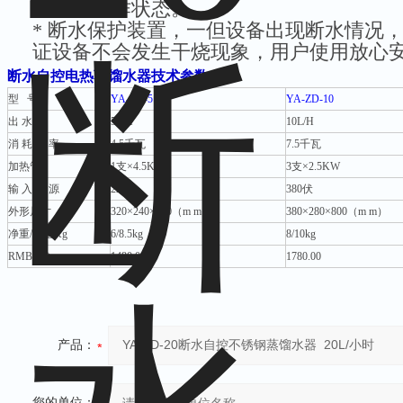
灯显示工作状态。
*
断水保护装置，一但设备出现断水情况
证设备不会发生干烧现象，用户使用放心
断水自控
电热蒸馏水器
技术参数：
型 号
YA-ZD-5
YA-ZD-10
出 水 量
5L/H
10L/H
消 耗 功 率
4.5
千瓦
7.5
千瓦
加热管
1
支
×4.5KW
3
支×2.5KW
输 入 电 源
220
伏
380
伏
外形尺寸
320
×240×750（m m）
380
×280×800（m m）
净重/毛重Kg
6/8.5kg
8/10kg
RMB(
元
)
1480.00
1780.00
产品：
您的单位：