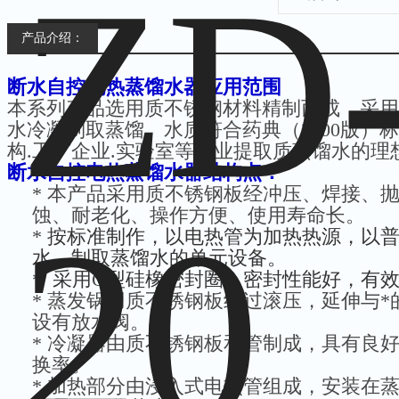
产品介绍：
断水自控
电热蒸馏水器
应用范围
本系列产品选用质不锈钢材料精制而成，采用
水冷凝制取蒸馏。水质符合药典（2000版）
构.工矿企业.实验室等行业提取质蒸馏水的理
断水自控电
热蒸馏水器
结构点：
*
本产品采用质不锈钢板经冲压、焊接、
蚀、耐老化、操作方便、使用寿命长。
*
按标准制作，以电热管为加热热源，以
水，制取蒸馏水的单元设备。
*
采用
O
型硅橡密封圈，密封性能好，有
*
蒸发锅用质不锈钢板经过滚压，延伸与*
设有放水阀。
*
冷凝器由质不锈钢板和管制成，具有良
换率。
*
加热部分由浸入式电热管组成，安装在