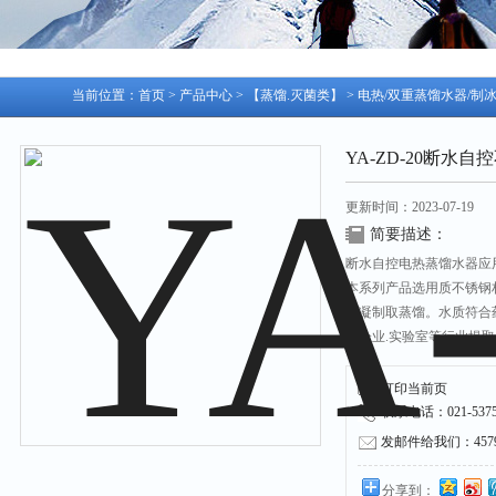
当前位置：
首页
>
产品中心
>
【蒸馏.灭菌类】
>
电热/双重蒸馏水器/制
YA-ZD-20断水自
更新时间：2023-07-19
简要描述：
断水自控电热蒸馏水器应
本系列产品选用质不锈钢
冷凝制取蒸馏。水质符合药
矿企业.实验室等行业提
打印当前页
联系电话：021-53751
发邮件给我们：45790
分享到：